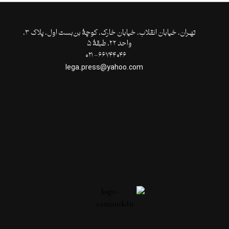
تهـران،‌ خیابان انقلاب، خیابان خارک، کوچۀ بن‌بست اول، پلاک ۳،
واحد ۲۲، طبقۀ ۵
۶۶۷۴۴۰۴۶- ۰۲۱
lega.press@yahoo.com