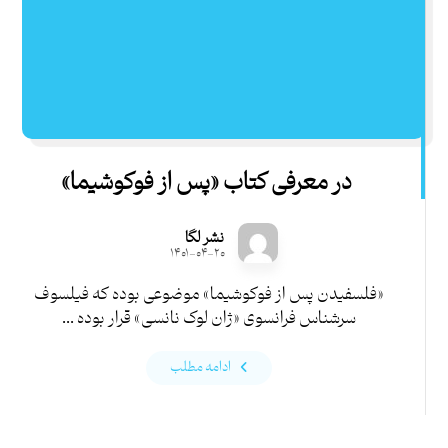
در معرفی کتاب «پس از فوکوشیما»
نشر لگا
۱۴۰۱-۰۴-۲۰
«فلسفیدن پس از فوکوشیما» موضوعی بوده که فیلسوف
سرشناس فرانسوی «ژان لوک نانسی» قرار بوده ...
ادامه مطلب