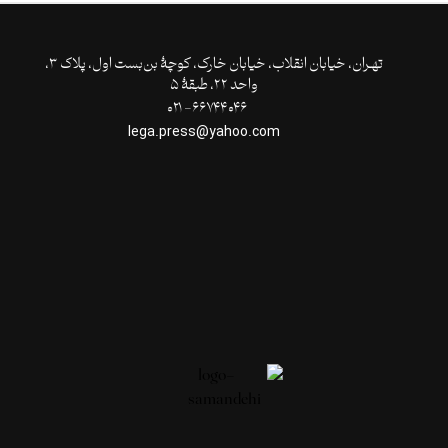
تهـران،‌ خیابان انقلاب، خیابان خارک، کوچۀ بن‌بست اول، پلاک ۳،
واحد ۲۲، طبقۀ ۵
۶۶۷۴۴۰۴۶- ۰۲۱
lega.press@yahoo.com