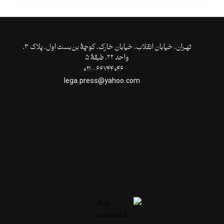
تهـران،‌ خیابان انقلاب، خیابان خارک، کوچۀ بن‌بست اول، پلاک ۳،
واحد ۲۲، طبقۀ ۵
۶۶۷۴۴۰۴۶- ۰۲۱
lega.press@yahoo.com