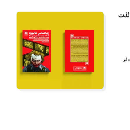
 لذت
مای