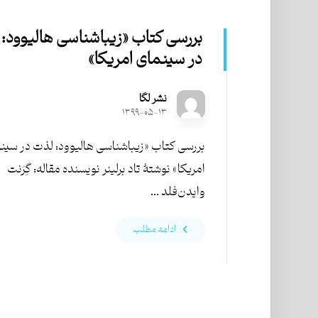
بررسی کتاب «زیباشناسی هالیوود:
در سینمای امریکا»
نشر لگا
۱۳۹۹-۰۵-۱۳
بررسی کتاب «زیباشناسی هالیوود: لذت در سین
امریکا» نوشتۀ تاد برلینر نویسنده مقاله: گِرَنت
وایدن‌فلد ...
ادامه مطلب