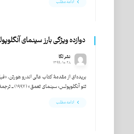
ادامه مطلب
دوازده ویژگی بارز سینمای آنگلوپ
نشر لگا
۱۳۹۹-۱۰-۲۸
بریده‌ای از مقدمۀ کتاب عالی اندرو هورتِن، «فی
تئو آنگلوپولس: سینمای تعمق» (۱۹۹۷) ــ ترجمۀ ...
ادامه مطلب