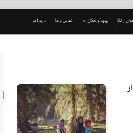
وان از لِگا
پدیدآورندگان
تماس با ما
دربارۀ ما
از