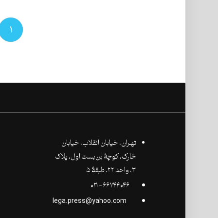
۱
تهـران،‌ خیابان انقلاب، خیابان
خارک، کوچۀ بن‌بست اول، پلاک
۳، واحد ۲۲، طبقۀ ۵
۶۶۷۴۴۰۴۶- ۰۲۱
lega.press@yahoo.com