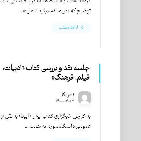
گروه فرهنگ و ادبیات هنرآنلاین: خراسانی با این
توضیح که «در میانه غبار» شامل ۱۰ ...
ادامه مطلب
جلسه نقد و بررسی کتاب «ادبیات،
فیلم، فرهنگ»
نشر لگا
۱۴۰۰-۰۴-۲۷
به گزارش خبرگزاری کتاب ایران (ایبنا) به نقل از 
عمومی دانشگاه سوره، به همت ...