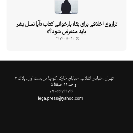
ترازوی اخلاقی برای بقا؛ بازخوانی کتاب «آیا نسل بشر
باید منقرض شود؟»
۱۴۰۴-۱۱-۲۱
تهـران،‌ خیابان انقلاب، خیابان خارک، کوچۀ بن‌بست اول، پلاک ۳،
واحد ۲۲، طبقۀ ۵
۶۶۷۴۴۰۴۶- ۰۲۱
lega.press@yahoo.com