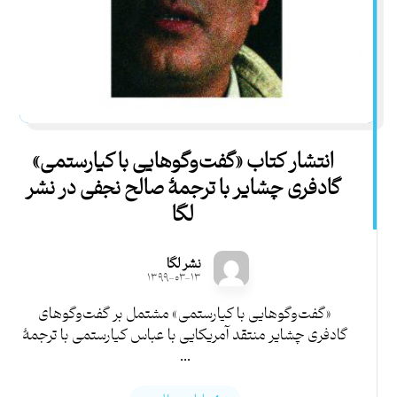
انتشار کتاب «گفت‌وگوهایی با کیارستمی»
گادفری چشایر با ترجمۀ صالح نجفی در نشر
لگا
نشر لگا
۱۳۹۹-۰۳-۱۳
«گفت‌وگوهایی با کیارستمی» مشتمل بر گفت‌وگوهای
گادفری چشایر منتقد آمریکایی با عباس کیارستمی با ترجمۀ
...