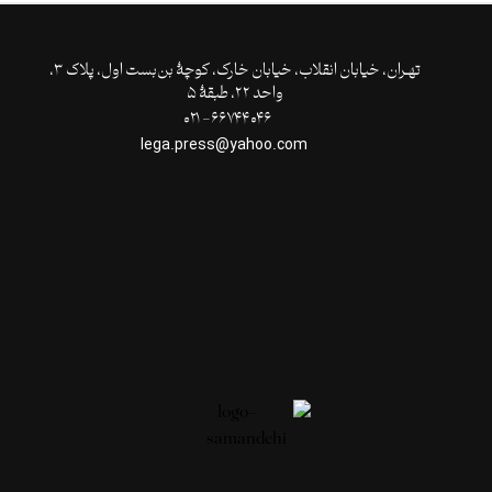
تهـران،‌ خیابان انقلاب، خیابان خارک، کوچۀ بن‌بست اول، پلاک ۳،
واحد ۲۲، طبقۀ ۵
۶۶۷۴۴۰۴۶- ۰۲۱
lega.press@yahoo.com