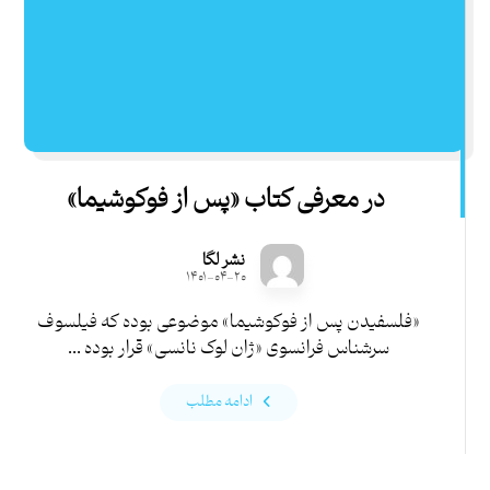
در معرفی کتاب «پس از فوکوشیما»
نشر لگا
۱۴۰۱-۰۴-۲۰
«فلسفیدن پس از فوکوشیما» موضوعی بوده که فیلسوف
سرشناس فرانسوی «ژان لوک نانسی» قرار بوده ...
ادامه مطلب