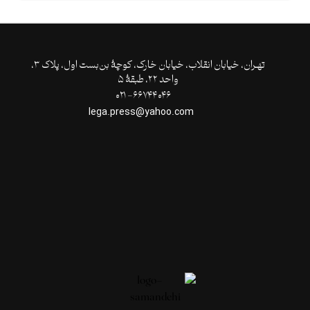
تهـران،‌ خیابان انقلاب، خیابان خارک، کوچۀ بن‌بست اول، پلاک ۳،
واحد ۲۲، طبقۀ ۵
۶۶۷۴۴۰۴۶- ۰۲۱
lega.press@yahoo.com