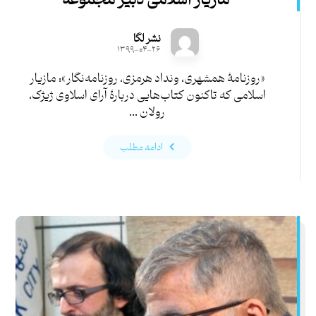
مازیار اسلامی دبیر مجموعه
نشر لگا
۱۳۹۹-۰۴-۲۶
«روزنامۀ همشهری، ونداد هرمزی، روزنامه‌نگار»: مازیار
اسلامی که تاکنون کتاب‌هایی دربارۀ آرای اسلاوی ژیژک،
رولان ...
ادامه مطلب