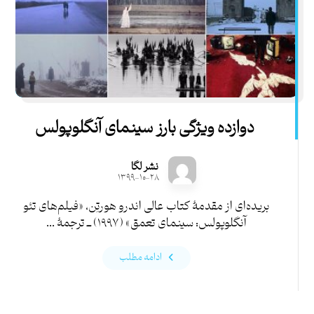
دوازده ویژگی بارز سینمای آنگلوپولس
نشر لگا
۱۳۹۹-۱۰-۲۸
بریده‌ای از مقدمۀ کتاب عالی اندرو هورتِن، «فیلم‌های تئو
آنگلوپولس: سینمای تعمق» (۱۹۹۷) ــ ترجمۀ ...
ادامه مطلب