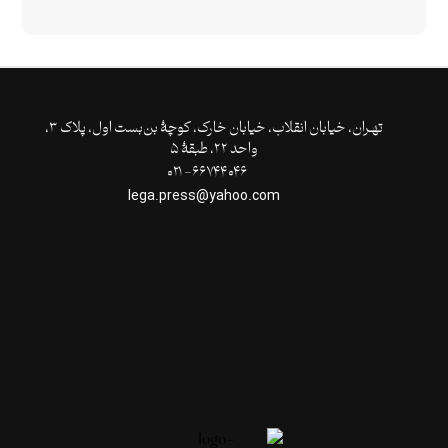
تهـران،‌ خیابان انقلاب، خیابان خارک، کوچۀ بن‌بست اول، پلاک ۳،
واحد ۲۲، طبقۀ ۵
۶۶۷۴۴۰۴۶- ۰۲۱
lega.press@yahoo.com