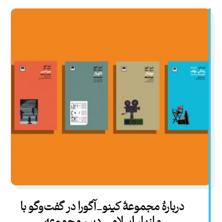
دربارۀ مجموعۀ کینو_آگورا در گفت‌وگو با