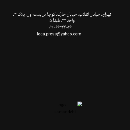
تهـران،‌ خیابان انقلاب، خیابان خارک، کوچۀ بن‌بست اول، پلاک ۳،
واحد ۲۲، طبقۀ ۵
۶۶۷۴۴۰۴۶- ۰۲۱
lega.press@yahoo.com