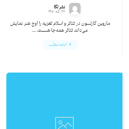
نشر لگا
۱۴۰۱-۰۵-۲۶
ماروین کارلسون در تئاتر و اسلام تعزیه را اوج هنر نمایش
می‌داند تئاتر همه‌جا هســت، ...
ادامه مطلب