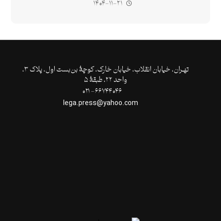
۱۴۰۴-۱۱-۲۱
تهـران،‌ خیابان انقلاب، خیابان خارک، کوچۀ بن‌بست اول، پلاک ۳،
واحد ۲۲، طبقۀ ۵
۶۶۷۴۴۰۴۶- ۰۲۱
lega.press@yahoo.com