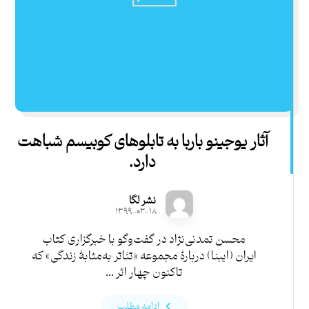
آثار یوجینو باربا به تابلوهای کوبیسم شباهت
دارد.
نشر لگا
۱۳۹۹-۰۳-۱۸
محسن تمدنی‌نژاد در گفت‌وگو با خبرگزاری کتاب
ایران (ایبنا) دربارۀ مجموعه «تئاتر به‌مثابۀ زندگی» که
تاکنون چهار اثر ...
ادامه مطلب