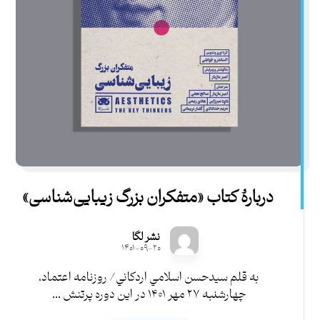
دربارۀ کتاب «متفكران بزرگ زيبايی‌شناسی»
نشر لگا
۱۴۰۱-۰۹-۲۰
به قلم سيدحسن اسلامي اردكاني/ روزنامه اعتماد،
چهارشنبه ۲۷ مهر ۱۴۰۱ در اين دوره پرتنش ...