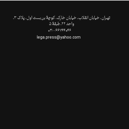
تهـران،‌ خیابان انقلاب، خیابان خارک، کوچۀ بن‌بست اول، پلاک ۳،
واحد ۲۲، طبقۀ ۵
۶۶۷۴۴۰۴۶- ۰۲۱
lega.press@yahoo.com