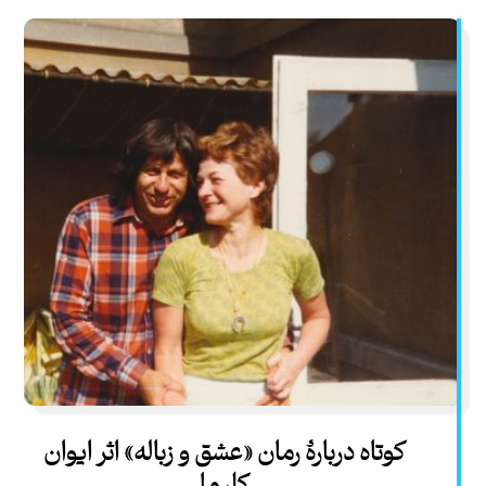
کوتاه دربارۀ رمان «عشق و زباله» اثر ایوان