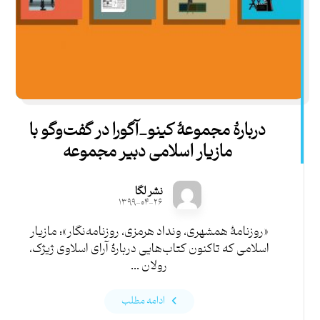
دربارۀ مجموعۀ کینو_آگورا در گفت‌وگو با
مازیار اسلامی دبیر مجموعه
نشر لگا
۱۳۹۹-۰۴-۲۶
«روزنامۀ همشهری، ونداد هرمزی، روزنامه‌نگار»: مازیار
اسلامی که تاکنون کتاب‌هایی دربارۀ آرای اسلاوی ژیژک،
رولان ...
ادامه مطلب