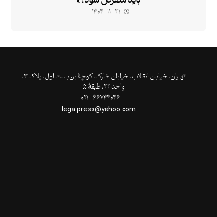
باید منقرض شود؟»
۱۴۰۴-۱۱-۲۱
تهـران،‌ خیابان انقلاب، خیابان خارک، کوچۀ بن‌بست اول، پلاک ۳،
واحد ۲۲، طبقۀ ۵
۶۶۷۴۴۰۴۶- ۰۲۱
lega.press@yahoo.com