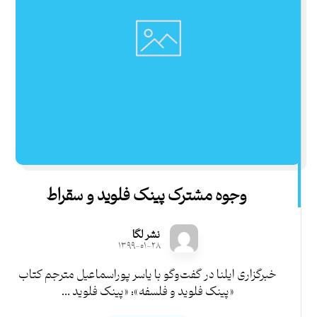
وجوه مشترک پینک‌ فلوید و سقراط
نشر لگا
۱۳۹۹-۰۱-۲۸
خبرگزاری ایلنا در گفت‌و‌گو با یاسر پوراسماعیل مترجم کتاب
«پینک فلوید و فلسفه»: «پینک فلوید ...