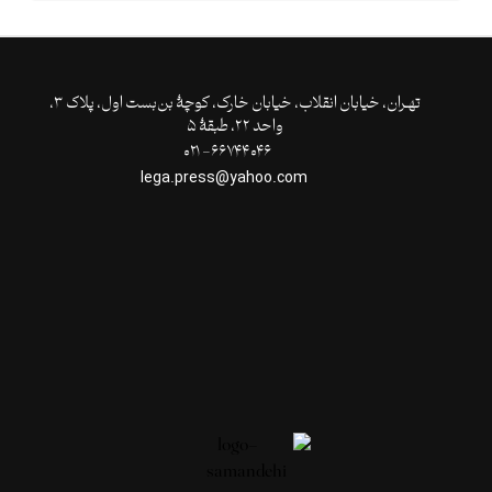
تهـران،‌ خیابان انقلاب، خیابان خارک، کوچۀ بن‌بست اول، پلاک ۳،
واحد ۲۲، طبقۀ ۵
۶۶۷۴۴۰۴۶- ۰۲۱
lega.press@yahoo.com