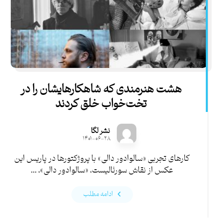
هشت هنرمندی که شاهکارهایشان را در
تخت‌خواب خلق کردند
نشر لگا
۱۴۰۱-۰۶-۲۸
کارهای تجربی «سالوادور دالی» با پروژکتورها در پاریس این
عکس از نقاش سورئالیست، «سالوادور دالی»، ...
ادامه مطلب