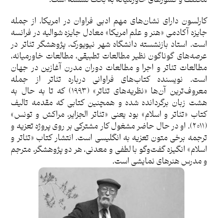
کارلسون دارای نشان‌های مهم ادبی فراوان در امریکا، از جمله
جایزه آکادمی «هنر و علم امریکا» معادل جایزه شوالیه در فرانسه
است. استاد بازنشسته دانشگاه شهر نیویورک، پژوهشگر تئاتر در
عرصه‌های گوناگون نظیر مطالعات تطبیقی، مطالعات خاورمیانه،
مطالعات تئاتر و اجرا و مطالعات دوران مدرن آغازین در جهان
است. نویسنده کتاب‌های فراوانی درباره تئاتر از جمله
معروف‌ترین آن‌ها «نظریه‌های تئاتر» (۱۹۹۳) که تا به حال به
هشت زبان برگردانده شده و همچنین کتابی که مقدمه تالیف
کتاب «تئاتر و اسلام» بود یعنی «تئاتر الجزایر، مراکش و تونس»
(۲۰۱۱). او در حال حاضر مشغول کار مشترکی بر روی پروژه تعزیه و
ترجمه برخی متون تعزیه به انگلیسی است. انتشار کتاب «تئاتر و
اسلام» انگیزه گفت‌وگو با لطفی و معدنی، هر دو پژوهشگر، مترجم
و مدرس هنرهای نمایشی است.