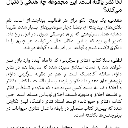
لگا نشر یافته است. این مجموعه چه هدفی را دنبال
می‌کند؟
معدنی:
یک پروژه الگو برای هر فعالیت بینارشته‌ای است. نام
تلاش‌های بینارشته‌ای بعضا دچار سوتعبیرهای بسیار شده، تقریبا
مشابه همان سرنوشتی که برای موسیقی فیوژن در ایران رخ داد.
تصور این بود که با این امکان حال می‌توانیم هر چیزی را با
دیگری ترکیب کنیم و قواعد این امر نادیده گرفته می‌شد.
لطفی:
مثلا کتاب «تئاتر و سرگرمی» که تا ماه آینده وارد بازار نشر
خواهد شد به دست استادی سپرده شده که سال‌ها هم در تئاتر
دارای سابقه آکادمیک است و هم در مقوله سرگرمی دارای
پژوهش‌های معتبر با یادکرد و بازدید بسیار بالاست. یا کتاب «تئاتر
و اخلاق» نیز به دست کسی سپرده شده که علاوه‌بر تسلط بر تئاتر
بر فلسفه اخلاق و به‌ویژه فلسفه اخلاق لویناس مسلط است. حتی
کتاب «تئاتر و حیوانات» توسط استاد تئاتر دانشگاه لیدز نگارش
شده که پیش‌تر کتاب مفصلی در رابطه با عمل تئاتری حیوانات در
پرفورمنس‌ها نگاشته است.
روش‌شناسی کتاب‌ها بسیار معقول و به‌اندازه از هر دو حوزه مورد