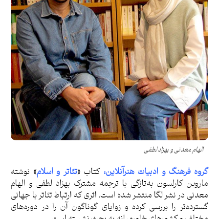
الهام معدنی و بهزاد لطفی
گروه فرهنگ و ادبیات هنرآنلاین:
کتاب
«
تئاتر و اسلام
»
نوشته
ماروین کارلسون به‌تازگی با ترجمه مشترک بهزاد لطفی و الهام
معدنی در نشر
لگا
منتشر شده است. اثری که ارتباط تئاتر با جهانی
گسترده‌تر را بررسی کرده و زوایای گوناگون آن را در دوره‌های
مختلف و کشورهای خاورمیانه به بحث نشسته است.