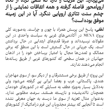
می‌پردازد. این مزیت را دارد که سعی کرده از نگاه
اروپامحور فاصله گرفته و همه اتفاقات نمایشی را از
چشم سنت تئاتری اروپایی ننگرد. آیا در این زمینه
موفق بوده است؟
لطفی:
پاسخ این پرسش همراه با چون و چراست. به‌صورت کلی
پروژه MENA در آکادمی‌های غربی به سیاست واحدی در این
مقولات
نرسیده‌اند و صرفا قدم‌های ابتدایی در حال برداشتن
است. یک جریانی در حال گسترش است با این منطق که برخی
ممالک و تمدن‌ها مجال یا امتیاز برساختن خود را در اذهان
جهانیان در همان سطحی که کشورهای غربی از طریق رسانه‌ها
انجام می‌دهند ندارند.
این پروژه از طریق برخی مستشرقان و از دیگر سو، از سوی مهاجران
هندی، پاکستانی، عرب و بعضا ایرانی پی گرفته می‌شود ولی
به‌دلایل بسیار به‌ویژه عطف به مسایلی که در کشورهای خودمان
همچنان نااندیشیده و نازیسته هستند، سرعت مطلوبی ندارد.
به‌عنوان مثال تعزیه از سوی ما درست به جهان معرفی نشده
است تا آنجایی که بیشتر مجذوبان این فرم دراماتیک از کشورهای