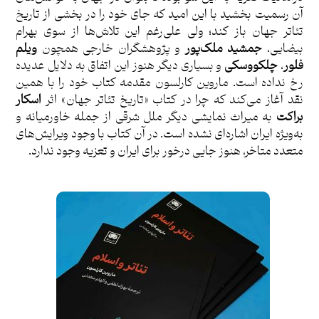
آن رسمیت بخشید با این امید که جای خود را در بخشی از تاریخ
تئاتر جهان باز کند؛ ولی علی‌رغم این تلاش‌ها از سوی بهرام
بیضایی،
جمشید ملک‌پور
و پژوهشگران خارجی همچون
ویلم
فلور
،
چلکووسکی
و بسیاری دیگر هنوز این اتفاق به دلایل عدیده
رخ نداده است. ماروین کارلسون مقدمه کتاب خود را با همین
نقد آغاز می‌کند که چرا در کتاب «تاریخ تئاتر جهان» اثر
اسکار
براکت
به میراث نمایشی دیگر ملل شرقی از جمله خاورمیانه و
به‌ویژه ایران اشاره‌ای نشده است. در آن کتاب با وجود ویرایش‌های
متعدد متاخر، هنوز جایی درخور برای ایران و تعزیه وجود ندارد.