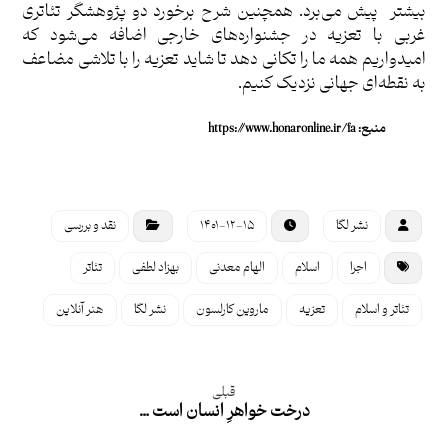
بیشتر پیش می‌برد. همچنین شرح برخورد دو پژوهشگر تئاتری
غربی با تعزیه در جشنواره‌های خارجی اضافه می‌شود که
امیدواریم همه ما را تکانی دهد تا شاید تعزیه را با تلاشی مضاعف
به نقطه‌ای جهانی نزدیک کنیم.
منبع: https://www.honaronline.ir/fa
نشر لگا
۱۴۰۱-۱۲-۱۵
نقد و بررسی
اجرا
اسلام
الهام معدنی
بهزاد لطفی
تئاتر
تئاتر و اسلام
تعزیه
ماروین کارلسون
نشر لگا
هنر آنلاین
قبلی
درخت خواهرِ انسان است …