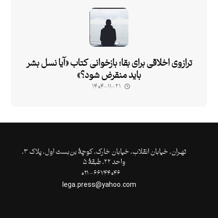
ترازوی اخلاقی برای بقا؛ بازخوانی کتاب «آیا نسل بشر
باید منقرض شود؟»
۱۴۰۴-۱۱-۲۱
تهـران،‌ خیابان انقلاب، خیابان خارک، کوچۀ بن‌بست اول، پلاک ۳،
واحد ۲۲، طبقۀ ۵
۶۶۷۴۴۰۴۶- ۰۲۱
lega.press@yahoo.com