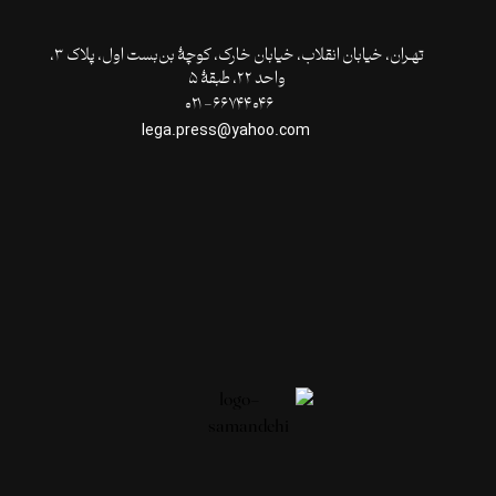
تهـران،‌ خیابان انقلاب، خیابان خارک، کوچۀ بن‌بست اول، پلاک ۳،
واحد ۲۲، طبقۀ ۵
۶۶۷۴۴۰۴۶- ۰۲۱
lega.press@yahoo.com