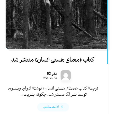
کتاب «معنای هستی انسان» منتشر شد
نشر لگا
۱۴۰۲-۰۸-۱۵
ترجمۀ کتاب «معنای هستی انسان» نوشتۀ ادوارد ویلسون
توسط نشر لگا منتشر شد. چگونه بشریت ...
ادامه مطلب