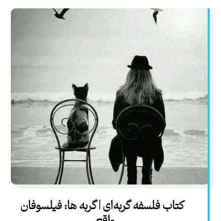
کتاب فلسفه گربه‌ای | گربه ها: فیلسوفان