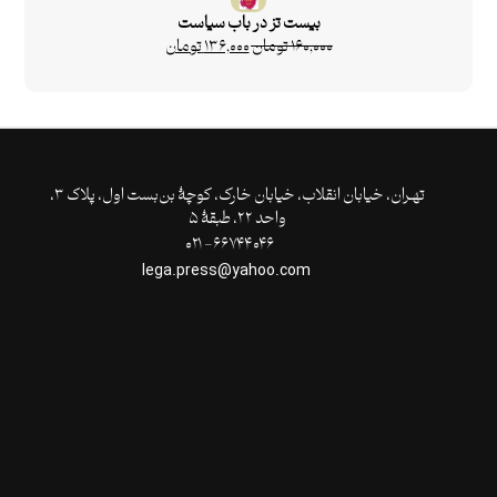
بیست تز در باب سیاست
۱۶۰,۰۰۰
تومان
۱۳۶,۰۰۰
تومان
تهـران،‌ خیابان انقلاب، خیابان خارک، کوچۀ بن‌بست اول، پلاک ۳،
واحد ۲۲، طبقۀ ۵
۶۶۷۴۴۰۴۶- ۰۲۱
lega.press@yahoo.com