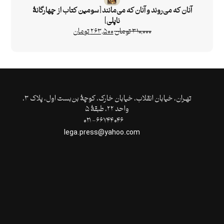
آنان که می‌روند و آنان که می‌مانند [سومین کتاب از چهارگانۀ
ناپلی]
۳۱۰,۰۰۰
تومان
۲۶۳,۵۰۰
تومان
تهـران،‌ خیابان انقلاب، خیابان خارک، کوچۀ بن‌بست اول، پلاک ۳،
واحد ۲۲، طبقۀ ۵
۶۶۷۴۴۰۴۶- ۰۲۱
lega.press@yahoo.com