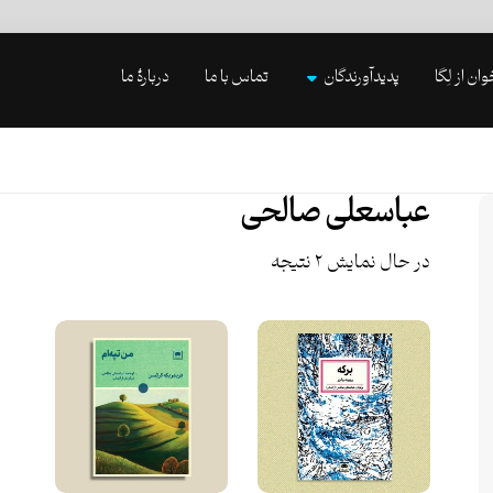
وان از لِگا
پدیدآورندگان
تماس با ما
دربارۀ ما
عباسعلی صالحی
در حال نمایش ۲ نتیجه