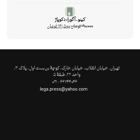
کینو_آگورا: دکوپاژ
۱۹۰,۰۰۰
تومان
۱۶۱,۵۰۰
تومان
تهـران،‌ خیابان انقلاب، خیابان خارک، کوچۀ بن‌بست اول، پلاک ۳،
واحد ۲۲، طبقۀ ۵
۶۶۷۴۴۰۴۶- ۰۲۱
lega.press@yahoo.com