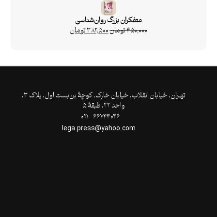
متفکران بزرگ روان‌شناسی
۴۵۰,۰۰۰
تومان
۳۸۲,۵۰۰
تومان
تهـران،‌ خیابان انقلاب، خیابان خارک، کوچۀ بن‌بست اول، پلاک ۳،
واحد ۲۲، طبقۀ ۵
۶۶۷۴۴۰۴۶- ۰۲۱
lega.press@yahoo.com