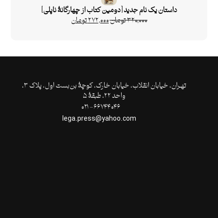
داستان یک نام جدید [دومین کتاب از چهارگانۀ ناپلی]
۳۲۰,۰۰۰
تومان
۲۷۲,۰۰۰
تومان
تهـران،‌ خیابان انقلاب، خیابان خارک، کوچۀ بن‌بست اول، پلاک ۳،
واحد ۲۲، طبقۀ ۵
۶۶۷۴۴۰۴۶- ۰۲۱
lega.press@yahoo.com