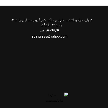
تهـران،‌ خیابان انقلاب، خیابان خارک، کوچۀ بن‌بست اول، پلاک ۳،
واحد ۲۲، طبقۀ ۵
۶۶۷۴۴۰۴۶- ۰۲۱
lega.press@yahoo.com