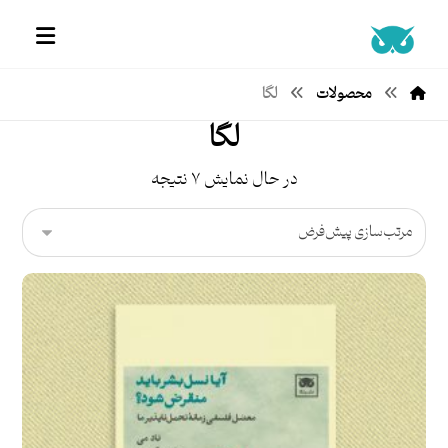
محصولات
لگا
لگا
در حال نمایش ۷ نتیجه