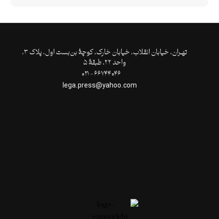
تهـران،‌ خیابان انقلاب، خیابان خارک، کوچۀ بن‌بست اول، پلاک ۳،
واحد ۲۲، طبقۀ ۵
۶۶۷۴۴۰۴۶- ۰۲۱
lega.press@yahoo.com