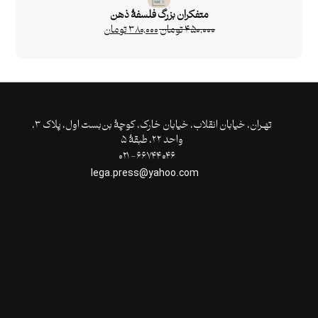
متفکران بزرگ فلسفۀ ذهن
۴۵۰,۰۰۰
تومان
۳۸۰,۰۰۰
تومان
تهـران،‌ خیابان انقلاب، خیابان خارک، کوچۀ بن‌بست اول، پلاک ۳،
واحد ۲۲، طبقۀ ۵
۶۶۷۴۴۰۴۶- ۰۲۱
lega.press@yahoo.com