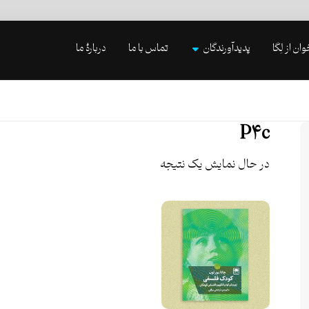
وان از لِگا
پدیدآورندگان
تماس با ما
دربارۀ ما
P۴c
در حال نمایش یک نتیجه