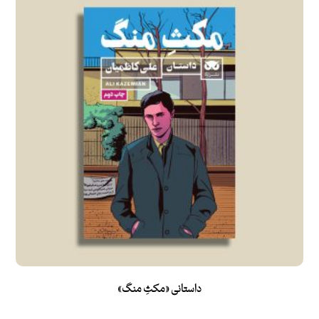
داستانی «مکثِ منگ»