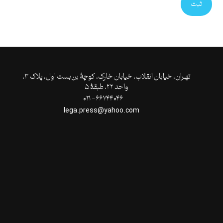
ثبت
تهـران،‌ خیابان انقلاب، خیابان خارک، کوچۀ بن‌بست اول، پلاک ۳،
واحد ۲۲، طبقۀ ۵
۶۶۷۴۴۰۴۶- ۰۲۱
lega.press@yahoo.com