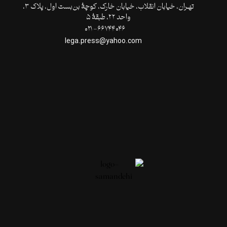
تهـران،‌ خیابان انقلاب، خیابان خارک، کوچۀ بن‌بست اول، پلاک ۳،
واحد ۲۲، طبقۀ ۵
۶۶۷۴۴۰۴۶- ۰۲۱
lega.press@yahoo.com