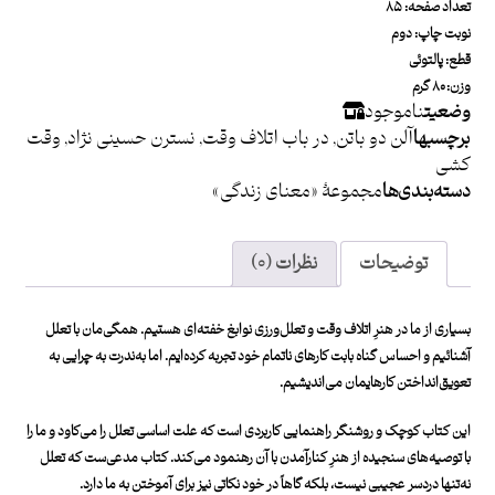
تعداد صفحه: ۸۵
نوبت چاپ: دوم
قطع: پالتوئی
وزن: ۸۰ گرم
وضعیت
ناموجود
برچسبها
آلن دو باتن
,
در باب اتلاف وقت
,
نسترن حسینی نژاد
,
وقت
کشی
دسته بندی ها
مجموعۀ «معنای زندگی»
توضیحات
نظرات (۰)
بسیاری از ما در هنرِ اتلاف وقت و تعلل‌ورزی نوابغ خفته‌ای هستیم. همگی‌مان با تعلل
آشنائیم و احساس گناه بابت کارهای ناتمام خود تجربه کرده‌ایم. اما به‌ندرت به چرایی به
تعویق‌انداختن کارهایمان می‌اندیشیم.
این کتاب کوچک و روشنگر راهنمایی کاربردی است که علت اساسی تعلل را می‌کاود و ما را
با توصیه‌های سنجیده از هنرِ کنارآمدن با آن رهنمود می‌کند. کتاب مدعی‌ست که تعلل
نه‌تنها دردسر عجیبی نیست، بلکه گاهاً در خود نکاتی نیز برای آموختن به ما دارد.