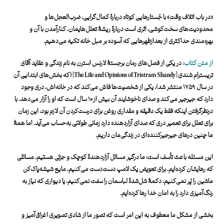
«در باب اتلاف وقت» با جُستارهایی کوتاه دربارۀ کمال‌گرایی، ضرب‌العجل‌ها و
محدودیت‌های سخت‌کوشی، اثری است دربارۀ ریشۀ تعلل‌هایمان، کنارآمدن با آن و
بهره‌مندی حداکثری از بعدازظهرهایی که آسوده بر مبل خانه تکیه می‌دهیم.
از متن کتاب:
در یکی از فصل‌های رمان برجستۀ لارنس استرن به‌ نام زندگی و عقاید آقای
تریسترام شندی [The Life and Opinions of Tristram Shandy] (که بخش‌های ابتدایی آن
در سال ۱۷۵۹ منتشر شد)، یکی از شخصیت‌ها فاش می‌کند که در خانه‌اش، دری وجود
دارد که جیرجیر می‌کند و صدای ناخوشایند آن بیش از ۱۰ سال است که او را آزار می‌دهد. با
درنظرگرفتن اینکه فقط یک دقیقه و مقداری روغن برای درست‌کردن آن لازم بود، این زمان
برای تعلل‌ برای تعمیر دری که صدای آزاردهنده دارد زمانی طولانی به‌حساب می‌آید. اما همۀ
ما چنین درهای جیرجیرکننده‌ای در زندگی‌مان داریم.
این مسئله باعث تأسف است: ما درگیر مسائل آزاردهندۀ کوچک و جزئی هستیم، مسائلی
که رهایشان کرده‌ایم، برای تعویض یک لامپ دست‌دست می‌کنیم، مایع شیشه‌پاک‌کن
ماشین را پُر نمی‌کنیم، دکمۀ شل‌شدۀ لباسمان را سفت نمی‌کنیم، یا دیواری که نیاز به
رنگ‌آمیزی دارد را به امان خدا رها کرده‌ایم.
بخشی از مشکل ما معطوف به این امر است که تصور ما از شادی تصویری اغراق‌‌آمیز و