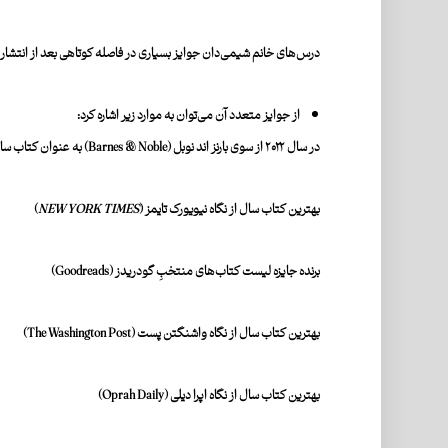
درس‌های خانم شیمی‌دان
جوایز بسیاری در فاصله کوتاهی بعد از انتشار
از جوایز متعدد آن می‌توان به موارد زیر اشاره کرد:
در سال ۲۰۲۲ از سوی بارنز اند نوبل (
Barnes & Noble
) به عنوان کتاب سال
بهترین کتاب سال از نگاه
نیویورک تایمز (
NEW YORK TIMES
)
برنده جایزه لیست کتاب‌های منتخبِ گودریدز (
Goodreads
)
بهترین کتاب سال از نگاه واشنگتن پست (
The Washington Post
)
بهترین کتاب سال از نگاه
اپرا دیلی (
Oprah Daily
)