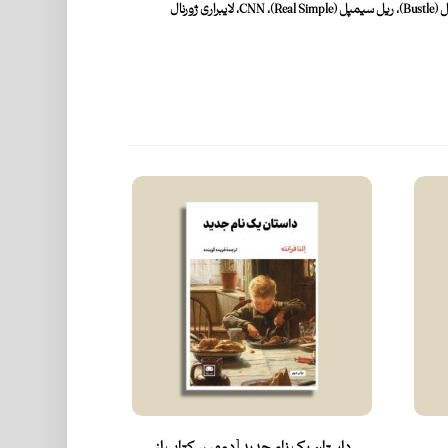
ل (
Bustle
)، ریل سیمپل
(Real Simple)
،
CNN
،
لایبراری ژورنال