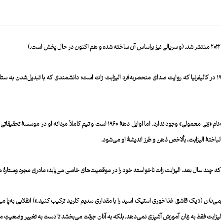
۲۰۲۲
منتشر شد. (و سریالی نیز براساس آن ساخته شده و هم اکنون در حال پخش است.)
با ماجرایی جذابِ برخاسته از اوایل دهۀ ۱۹۶۰ در کالیفرنیا که روایت‌ صدای منحصربه‌فرد الیزابت زات است؛ دانشمندی که با
الیزابت زات اولین کسی است که به این نکته اشاره می‌کند که چیزی به‌نام «زنی معمولی» وجود ندار
لباختۀ الیزابت، بألاخص ذهن و طرز اندیشۀ او می‌شود.
که چند سال بعد، الیزابت زات ناخواسته ‌خود را در موقعیت‌های خاصی می‌یابد؛ مادری مجرد وستارۀ م
می‌دان
(« یک قاشق غذاخوری استیک اسید را با مقداری سدیم کلرید ترکیب کنید.») انقلابی به‌پا می‌ک
ت فقط به زنان آموزش آشپزی نمی‌دهد. بلکه به آنان جرئت می‌بخشد تا دست به تغییر وضعیتِ مو