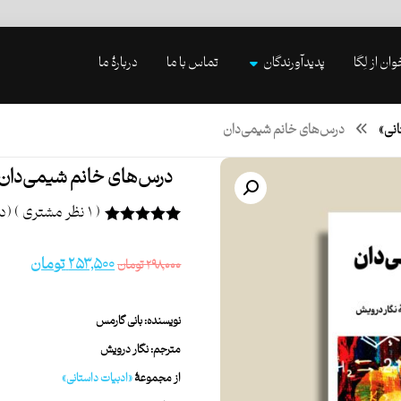
وان از لِگا
پدیدآورندگان
تماس با ما
دربارۀ ما
انی»
درس‌های خانم شیمی‌دان
درس‌های خانم شیمی‌دان
( ۱ نظر مشتری )
(دی
۱
امتیازدهی
۵.۰۰
از ۵ در
۲۵۳,۵۰۰
تومان
۲۹۸,۰۰۰
تومان
امتیازدهی
مشتری
نویسنده: بانی گارمس
مترجم: نگار درویش
از مجموعۀ
«ادبیات داستانی»