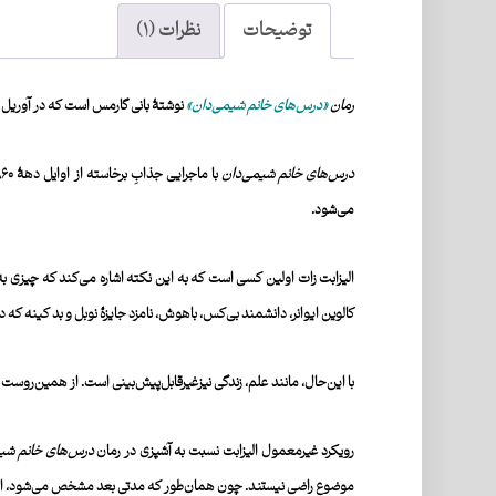
توضیحات
نظرات (۱)
رمان
«
درس‌های خانم شیمی‌دان»
نوشتۀ بانی گارمس است که
در آوریل
درس‌های خانم شیمی‌دان
می‌شود.
کالوین ایوانر، دانشمند بی‌کس، باهوش، نامزد
جایزۀ نوبل
و بد کینه که د
با این‌حال، مانند علم، زندگی نیزغیرقابل‌پیش‌بینی است. از همین‌روست 
رویکرد غیرمعمول الیزابت نسبت به آشپزی در
رمان
درس‌های خانم شی
موضوع راضی نیستند. چون همان‌طور که مدتی بعد مشخص می‌شود، الیزاب