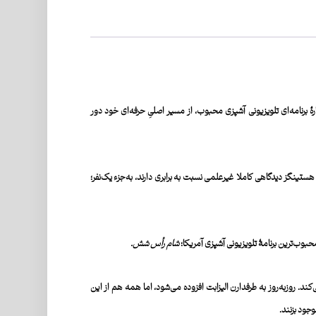
 تبدیل‌شدن به ستارۀ برنامه‌ای تلویزیونی آشپزی محبوب، از مسیر اصلیِ حرفه‌ای خود دور
د. اما اوایل دهۀ ۱۹۶۰ است و تیم کاملاَ مردانه او در موسسۀ تحقیقاتی هستینگز دیدگاهی کاملا غیرعلمی نسبت به برابری دارند، به‌جزء یک‌نفر؛
حبوب‌ترین برنامۀ تلویزیونی آشپزی آمریکا؛
شام ‌‌رأس‌ شش
.
ند. روزبه‌روز به طرفدارن الیزابت افزوده می‌شود، اما همه هم از این
جود بزنند.