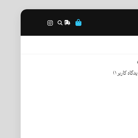
دگاه کاربر
۱
)