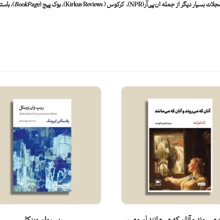
لات بسیار دیگر از جمله
ان‌پی‌آر
(
NPR
)
، کرکوس (
Kirkus Reviews
)، بوک پیج (
BookPage
)، باست