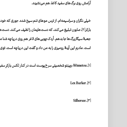
آرامش روی برگ‌های سفید کاغذ هم می‌نشیند.
خیلی نگران و سراسیمه‌ام. از ترس موهای تنم سیخ شده. ‌جوری که خودم 
بارکر
[۲]
، صابون تبلیغ می‌کند، که دست‌هایمان را لطیف می‌کند. دست‌های 
جعبۀ‌ سیگاربرگ‌ها جا بدهم. اُردک‌چوبی‌های لاغر هم روی دریاچه شنا می‌ک
است. مادرم این آینۀ‌ رومیزی را به من داد و گفت این دریاچه است. توی آ
[۱]
.‌ Winnetou: وینِتو شخصیتی سرخ‌پوست است در کنار لکس بارکرِ سفیدپوست در فیلم وسترنِ
. Lex Barker
[۲]
. Silbersee
[۳]