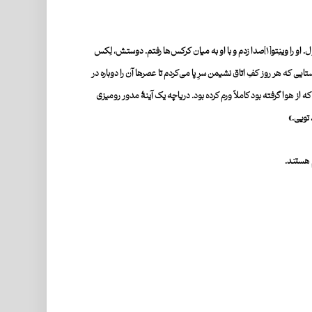
و را وینِتو
[۱]
صدا زدم و با او به میان کرکس‌ها رفتم. دوستش، لِکس
تایی که هر روز کفِ اتاق نشیمن سرِ پا می‌کردم تا عصرها آن را دوباره در
 از هوا گرفته بود کاملاً ورم کرده بود. دریاچه یک آینۀ‌ مدور رومیزی
 تویی.»
 هستند.