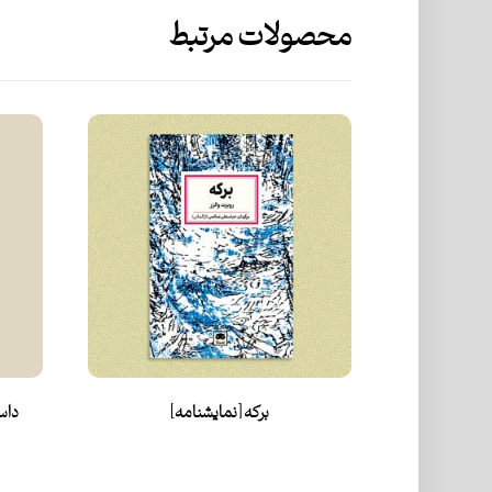
محصولات مرتبط
برکه [نمایشنامه]
داس