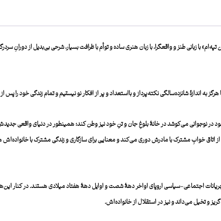
‌ام» با زبانی طنز و واقع͏گرا، با زبان هنری ساده و توأم با ظرافت بسیار، شرحی بی͏‌بدیل از دورانِ سردر
هرگز به اندازۀ شانزده͏‌سالگی نکته͏‌پرداز و بااستعداد و پر از افکار نو نیستیم و تمام زندگی خود را پس
 خود در نوجوانی می͏‌کوشد در خانۀ بلوغِ جان و تنِ خود نیز وطن کند؛ همین͏طور در دنیای واقعی جدیدش
د، از اتاق خوابِ مشترک با مادرش دوری می͏‌کند و معنایی برای سازگاری و زندگی مشترک با خانواده͏‌
یانات اجتماعی-سیاسی اروپای اواخر دهۀ شصت و اوایل دهۀ هفتاد میلادی هستند. در کنار این‌ها ر
گریز و تخیل می͏‌داند و نیز در استقلال از خانواده͏‌اش.