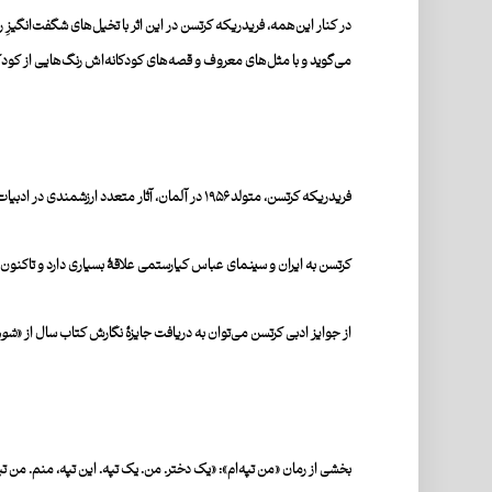
در کنار این͏‌همه، فریدریکه کرتسن در این اثر با تخیل͏‌های شگفت͏‌انگیزِ ر
می͏‌گوید و با مثل͏‌های معروف و قصه͏‌های کودکانه͏‌اش رنگ͏‌هایی از کودک
فریدریکه کرتسن، متولد ۱۹۵۶ در آلمان، آثار متعدد ارزشمندی در ادبیات داستانی آلمانی‌زبان نوشته و در تثبیت ادبیات معاصر زنان بسیار تأثیرگذار بوده است. او
کرتسن به ایران و سینمای عباس کیارستمی علاقۀ‌ بسیاری دارد و تاکنون چ
از جوایز ادبی کرتسن می‌توان به دریافت جایزۀ‌ نگارش کتاب سال از «
شور
بخشی از رمان «من تپه‌ام»:‌ «یک دختر. من. یک تپه. این تپه، منم. من تپ