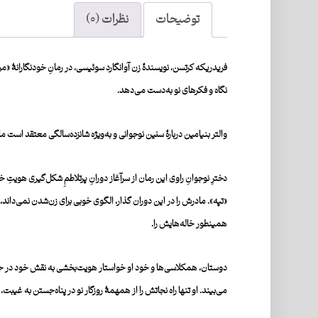
توضیحات
نظرات (۰)
فریدریکه کرتسن، نویسندۀ زن آوانگارد سوئیسی، در رمانِ خودنگارانۀ «من تپه
نگاه و فکرهای نو به͏‌دست می͏‌دهد.
والتر بنیامین دربارۀ سنین نوجوانی و به͏‌ویژه شانزده͏‌سالگی معتقد است ما 
دخترِ نوجوانِ راوی این رمان از سرآغاز دورانِ پرتلاطمِ شکل͏‌گیری هویتِ
«تپه». مادرش را در این دوران گذار، الگوی خوبی برای زن͏‌شدن نمی͏‌دان
همین͏طور خاله͏‌هایش را.
دوستان، همکلاسی͏‌ها و خود او خواستار هویت͏‌بخشی به نقش خود در جر
می͏‌بیند. او تنها راه نجاتش را از همهمۀ روزگار نو در پناه͏‌جستن به غیبت، 