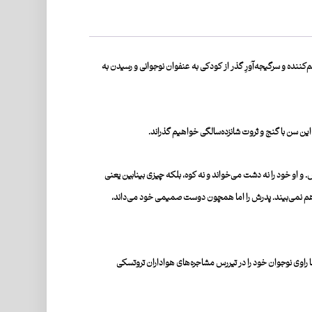
گم͏‌کننده و سرگیجه͏‌آورِ گذر از کودکی به عنفوان نوجوانی و رسیدن به
 از این سن با گنج و ثروت شانزده‌سالگی خواهیم گذراند.
. و او خود را نه دشت می͏‌خواند و نه کوه، بلکه چیزی بینابین یعنی
اش هم نمی͏‌بیند. پدرش را اما همچون دوست صمیمی خود می͏‌داند،
اوی نوجوان خود را در تیررس مشاجره͏‌های هواداران تروتسکی