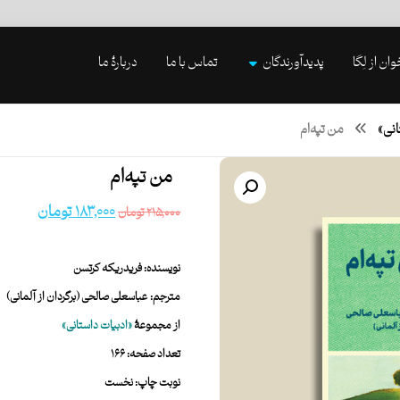
وان از لِگا
پدیدآورندگان
تماس با ما
دربارۀ ما
انی»
من تپه‌ام
من تپه‌ام
۱۸۳,۰۰۰
تومان
۲۱۵,۰۰۰
تومان
نویسنده: فریدریکه کرتسن
مترجم: عباسعلی صالحی (برگردان از آلمانی)
از مجموعۀ
«ادبیات داستانی
»
تعداد صفحه: ۱۶۶
نوبت چاپ: نخست