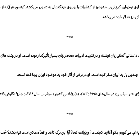
اوی نوجوان، کیهانی بی‌حدومرز از کشفیات را روبروی دیدگان͏مان به تصویر می͏‌کشد. کرتسن هر آینه از هنر
ی نیز به اثر خود می͏‌بخشد.
***
در رشته‌های 
ندین بار به ایران سفر کرده است. او در برخی از آثار خود به موضوع ایران پرداخته است.
ای هنر سوئیس»
در سال‌های ۱۹۹۵ و ۲۰۰۳، «
جایزۀ‌ ادبی
کشور» سوئیس سال ۲۰۱۸، و جایزۀ‌ نگارش «
کت
***
ه‌ام. می‌گویم: بگو آغازت کجاست؟ و پایانت کجا؟ آیا این برگِ کاغذ واقعاً ممکن است تپه باشد؟ خُب ال