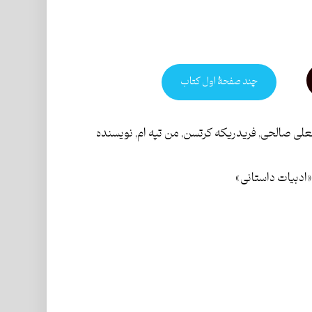
چند صفحۀ اول کتاب
علی صالحی
,
فریدریکه کرتسن
,
من تپه ام
,
نویسنده
ادبیات داستانی»