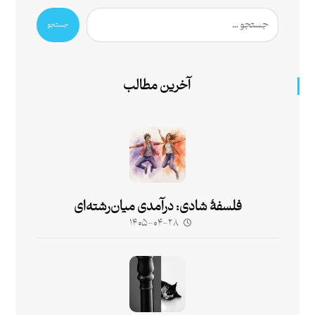
جستجو
آخرین مطالب
فلسفۀ شادی: درآمدی میان‌رشته‌ای
۱۴۰۵-۰۴-۲۸