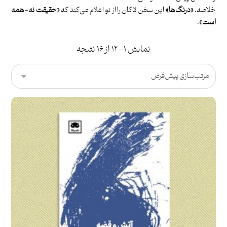
خلاصه،
«درنگ‌ها»
این سخن لاکان را از نو اعلام می‌کند که
«حقیقت نه-همه
است»
.
نمایش ۱–۱۲ از ۱۶ نتیجه