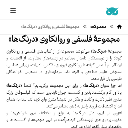
محصولات
مجموعۀ فلسفی و روانکاوی «درنگ‌ها»
مجموعۀ فلسفی و روانکاوی «درنگ‌ها»
مجموعۀ
«درنگ‌ها»
می‌کوشد مجموعه‌ای از کتاب‌های فلسفی و روانکاوی
کوتاه را از نویسندگان نامدار معاصر در زمینه‌های متفاوت، از الاهیات و
ایدئالیسم آلمانی گرفته تا روانکاوی فرویدی-لاکانی، ادبیات، زیبایی‌شناسی،
سنجش علوم شناختی و البته نقد سرمایه‌داری در دسترس خوانندگان
فارسی‌زبان قرار دهد.
اما چرا عنوان
«درنگ‌ها»
را برای این مجموعه برگزیدیم؟ کلمۀ
«درنگ‌ها»
یادآور گام برگشت‌ناپذیر و گسست جبران‌ناپذیری است که فیلسوفان بزرگ
مدرن نظیر دکارت و کانت و هگل در اندیشۀ بشری وارد کرده‌اند، البته به همان
اندازه اکتشافات فروید را نیز به ذهن متبادر می‌کند.
افزون بر این، دال درنگ‌ها به نزاع و اختلاف بین خوانش‌ها و
مفهوم‌پردازی‌های نویسندگان گردهم‌آمده در این مجموعه از گسست‌ها و
وقفه‌های پیش‌گفته اشاره می‌کند.