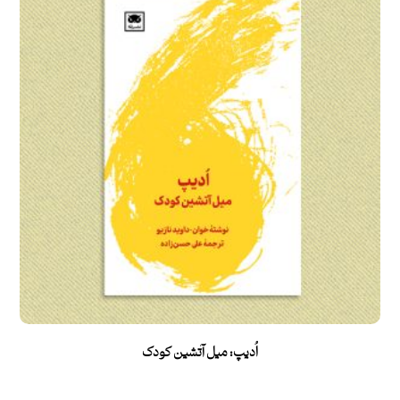
اُدیپ: میل آتشین کودک