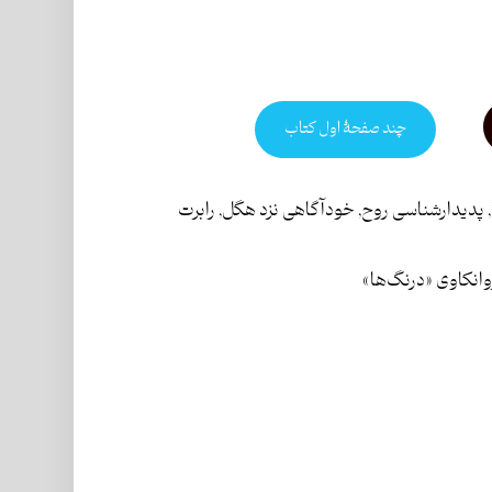
چند صفحۀ اول کتاب
,
پدیدارشناسی روح
,
خودآگاهی نزد هگل
,
رابرت
انکاوی «درنگ‌ها»