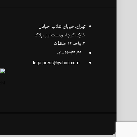
تهـران،‌ خیابان انقلاب، خیابان
خارک، کوچۀ بن‌بست اول، پلاک
۳، واحد ۲۲، طبقۀ ۵
۶۶۷۴۴۰۴۶- ۰۲۱
lega.press@yahoo.com
©