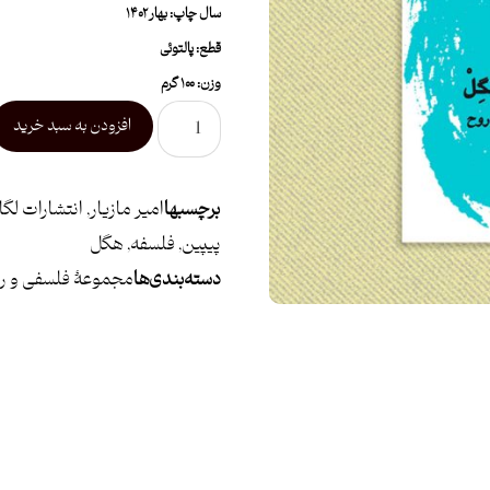
سال چاپ: بهار ۱۴۰۲
قطع: پالتوئی
وزن: ۱۰۰ گرم
افزودن به سبد خرید
برچسبها
امیر مازیار
,
انتشارات لگا
پیپین
,
فلسفه
,
هگل
دسته بندی ها
مجموعۀ فلسفی و رو