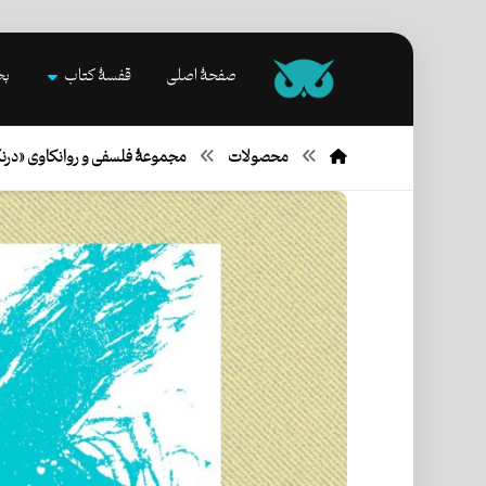
صفحۀ اصلی
قفسۀ کتاب
بخ
محصولات
مجموعۀ فلسفی و روانکاوی «درن