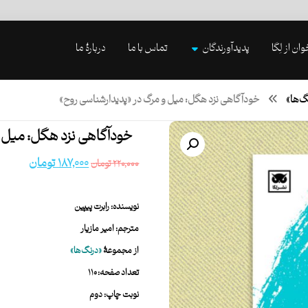
وان از لِگا
پدیدآورندگان
تماس با ما
دربارۀ ما
گ‌ها»
خودآگاهی نزد هگل: میل و مرگ در «پدیدارشناسی روح»
خودآگاهی نزد هگل: میل و
۱۸۷,۰۰۰
تومان
۲۲۰,۰۰۰
تومان
نویسنده: رابرت پیپین
مترجم: امیر مازیار
از مجموعۀ
«درنگ‌ها»
تعداد صفحه: ۱۱۰
نوبت چاپ: دوم