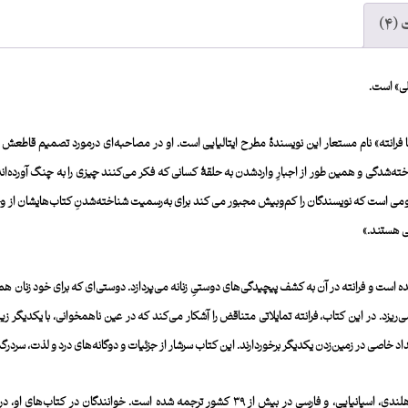
(۴)
پلی» است.
الیا، زادۀ ۱۹۴۳ میلادی در ناپل است. «النا فرانته» نام مستعار این نویسندۀ مطرح ایتالیایی است. او در مصاحبه‌ای درمورد
خته‌شدگی و همین ‌طور از اجبارِ واردشدن به حلقۀ کسانی که فکر می‌کنند ‌چیزی را به چنگ آورده‌ا
 را روی خود دارند. آنچه که خود را از آن کنار کشیده‌ام رسم‎ و رسومی ا‌ست که نویسندگان را کم‌وبیش مجبور می­­ کند برای به‌رسمیت ش
فی هستند.»
ه است و فرانته در آن به کشف پیچیدگی‌های دوستیِ زنانه می­‌پردازد. دوستی‌ای که برای خود زنان هم
هم می‌ریزد. در این کتاب، فرانته تمایلاتی متناقض را آشکار می‌کند که در عین ناهمخوانی، با یکدیگ
اد خاصی در زمین‌‌‌زدن یکدیگر برخوردارند. این کتاب سرشار از جزئیات و دوگانه‌های درد و لذت، سر
آثار فرانته تاکنون به چندین زبان از جمله؛ انگلیسی، فرانسه، آلمانی، هلندی، اسپانیایی، و فارسی در 