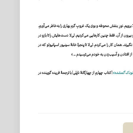
الا برویم. نورِ بنفش محوطه و بوی یک غروبِ گرم بهاری را به‌خاطر می‌آورم.
رون از آن، فقط چنین کارهایی می‌کردیم. لی‌لا دست‌هایش را تا بازو در
د، همان کار را می‌کردم. لی­‌لا تا پنجرۀ خانۀ سینیور اسپانیولو که در
 از افتادن و آسیب‌زدن به خودم می‌ترسیدم … »
کودک گمشده
»
[کتاب چهارم از چهارگانۀ ناپلی] با ترجمۀ فریده گوینده در