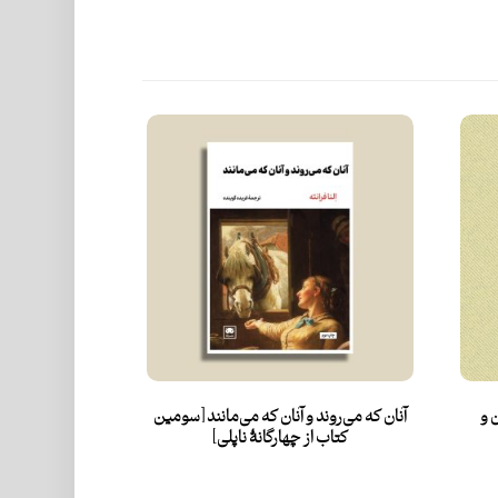
 و
آنان که می‌روند و آنان که می‌مانند [سومین
کتاب از چهارگانۀ ناپلی]