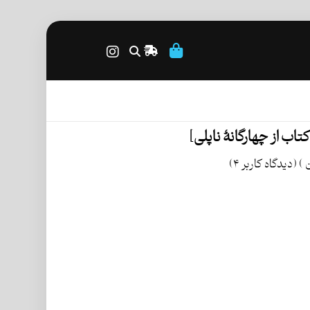
اب از چهارگانۀ ناپلی]
(دیدگاه کاربر
۴
)