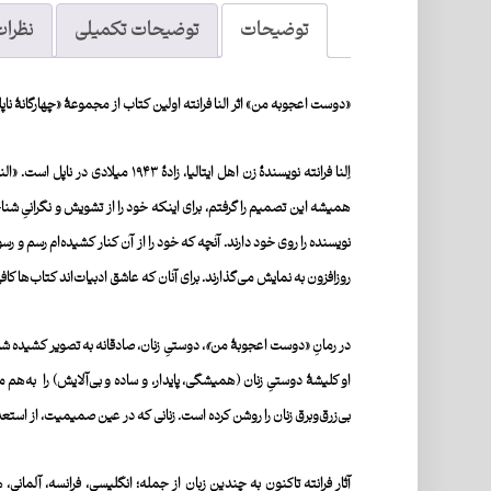
توضیحات
توضیحات تکمیلی
نظرات 
«
دوست اعجوبه من
» اثر النا فرانته اولین کتاب از مجموعۀ «چهارگانۀ نا
اِلنا فرانته نویسندۀ زن اهل ایت
همیشه این تصمیم را گرفتم، برای اینکه خود را از تشویش و نگرانیِ شنا
نویسنده
روزافزون به‌ نمایش می‌گذارند. برای آنان‌ که عاشق ادبیات‌اند کتاب‌ها کا
در رمانِ «دوست اعجوبۀ من
»
، دوستیِ زنان، صادقانه به تصویر کشیده شد
او کلیشۀ دوستیِ زنان (همیشگی، پایدار، و ساده و بی‌آلایش‌) ‌‌را به‌
بی‌زرق‌وبرق زنان را روشن کرده است. زنانی که در عین صمیمیت، از استعد