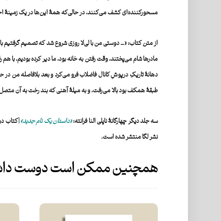
مسحورکننده‌ای کشف می­‌کنند، در حالی‌که همۀ این‌ها در یک زمینۀ اج
از متن کتاب: «… دوستی من با لی­‌لا روزی شروع شد که تصمیم گرفتیم با هم از
مادرها شام می‌پختند، وقت رفتن به خانه بود، ما دیر کرده بودیم، با هم
دهانۀ تاریکِ درپوشِ کانال فاضلاب فرو می‌کرد و بعد بلافاصله من در حال
طبقۀ همکف بود بالا می­‌رفت، و به میلۀ آهنی که بند رخت به آن متصل بود
سه جلد دیگر چهارگانۀ ناپلی النا فرانته:
«
داستان یک نام جدید
»
[کتاب دوم 
نشر لگا منتشر شده است.
همچنین ممکن است دوست داشت