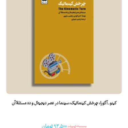
کینو_آگورا: چرخش کینماتیک: سینما در عصر دیجیتال و ده مسئلۀ آن
۹۳,۵۰۰
تومان
۱۱۰,۰۰۰
تومان