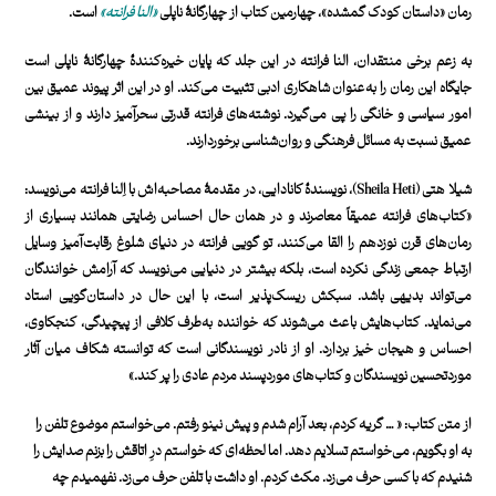
رمان «داستان کودک گمشده»، چهارمین کتاب از چهارگانۀ ناپلی
«
النا فرانته
»
است.
به زعم برخی منتقدان، النا فرانته در این جلد که پایان خیره‌کنندۀ چهارگانۀ ناپلی است
جایگاه این رمان را به‌عنوان شاهکاری ادبی تثبیت می‌کند. او در این اثر پیوند عمیق بین
امور سیاسی و خانگی را پی می‌گیرد. نوشته‌های فرانته قدرتی سحرآمیز دارند و از بینشی
عمیق نسبت به مسائل فرهنگی و روان‌شناسی برخوردارند.
شیلا هتی (Sheila Heti)، نویسندۀ کانادایی، در مقدمۀ مصاحبه‌اش با اِلنا فرانته می‌نویسد:
«کتاب‌های فرانته عمیقاً معاصرند و در همان حال احساس رضایتی همانند بسیاری از
رمان‌های قرن نوزدهم را القا می‌­کنند، تو گویی فرانته در دنیای شلوغ رقابت‌آمیز وسایل
ارتباط جمعی زندگی نکرده است، بلکه بیشتر در دنیایی می­‌نویسد که آرامش خوانندگان
می‌­تواند بدیهی باشد. سبکش ریسک‌پذیر است، با این حال در داستان‌گویی استاد
می‌نماید. کتاب‌هایش باعث می­‌شوند که خواننده به‌‌طرف کلافی از پیچیدگی، کنجکاوی،
احساس و هیجان خیز بردارد. او از نادر نویسندگانی است که توانسته شکاف میان آثار
موردتحسین نویسندگان و کتاب‌های موردپسند مردم عادی را پر کند.»
از متن کتاب: « … گریه کردم، بعد آرام شدم و پیش نینو رفتم. می­‌خواستم موضوع تلفن را
به او بگویم، می­‌خواستم تسلایم دهد. اما لحظه‌ای که خواستم درِ اتاقش را بزنم صدایش را
شنیدم که با کسی حرف می‌­زد. مکث کردم. او داشت با تلفن حرف می‌­زد. نفهمیدم چه