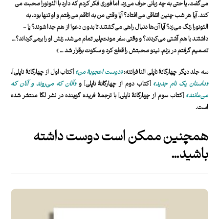
می‌­گفت، یا حتی به چه زبانی حرف می­‌زد، اما فوری فکر کردم که دارد با الئونورا صحبت می­‌
کند. آیا هر شب چنین اتفاقی می­‌افتاد؟ آیا وقتی من به اتاقم می­‌رفتم و او تنها بود، به
الئونورا زنگ می‌­زد؟ آیا آن‌ها دنبال راهی می­‌گشتند تا بدون دعوا از هم جدا شوند؟ یا ­
داشتند با هم آشتی می­‌کردند؟ و وقتی سفر مونت‌پلیر تمام می­‌شد، زنش او را برمی­‌گرداند؟…
تصمیم گرفتم در بزنم. نینو صحبتش را قطع کرد و سکوت برقرار شد … »
سه جلد دیگر چهارگانۀ ناپلی النا فرانته؛‌
«
دوست اعجوبۀ من
»
[کتاب اول از چهارگانۀ ناپلی]‌،
«
داستان یک نام جدید
»
[کتاب دوم از چهارگانۀ ناپلی] و
«
آنان که می‌روند و آنان که
می‌مانند
»
[کتاب سوم از چهارگانۀ ناپلی] با ترجمۀ فریده گوینده در نشر لگا منتشر شده
است.
همچنین ممکن است دوست داشته
باشید…