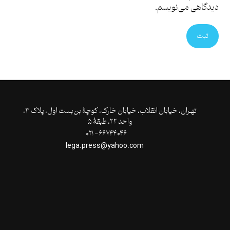
دیدگاهی می‌نویسم.
ثبت
تهـران،‌ خیابان انقلاب، خیابان خارک، کوچۀ بن‌بست اول، پلاک ۳،
واحد ۲۲، طبقۀ ۵
۶۶۷۴۴۰۴۶- ۰۲۱
lega.press@yahoo.com