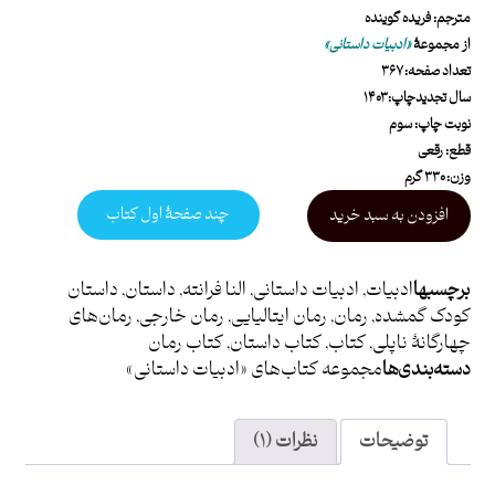
مترجم: فریده گوینده
از مجموعۀ
«ادبیات داستانی»
تعداد صفحه: ۳۶۷
سال تجدیدچاپ: ۱۴۰۳
نوبت چاپ: سوم
قطع: رقعی
وزن: ۳۳۰ گرم
چند صفحۀ اول کتاب
افزودن به سبد خرید
برچسبها
ادبیات
,
ادبیات داستانی
,
النا فرانته
,
داستان
,
داستان
کودک گمشده
,
رمان
,
رمان ایتالیایی
,
رمان خارجی
,
رمان‌های
چهارگانۀ ناپلی
,
کتاب
,
کتاب داستان
,
کتاب رمان
دسته بندی ها
مجموعه کتاب‌های «ادبیات داستانی»
توضیحات
نظرات (۱)